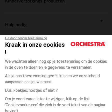
Kinderverzorgings-producten
Hulp nodig
Ga door zonder toestemming
Kraak in onze cookies
!
De cadeaukaart
We wachten alleen nog op je toestemming om de cookies
in de oven te doen en je gegevens te verzamelen.
Als je ons toestemming geeft, kunnen we onze inhoud
aanpassen aan jouw smaak.
Algemene verkoopsvoorwaarden
Dus, koekjes, nootjes of niet ?
Wettelijke bepalingen
*Commerciële aanbiedingen
Om je voorkeuren later te wijzigen, klik op de link
Persoonsgegevens
'Cookievoorkeuren' die zich in de voettekst van de pagina
6
Ecru
Ecru
maanden
Cookies beheren
bevindt.