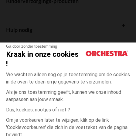
Kinderverzorgings-producten
Hulp nodig
Ga door zonder toestemming
Kraak in onze cookies
!
De cadeaukaart
We wachten alleen nog op je toestemming om de cookies
in de oven te doen en je gegevens te verzamelen.
Als je ons toestemming geeft, kunnen we onze inhoud
aanpassen aan jouw smaak.
Algemene verkoopsvoorwaarden
Dus, koekjes, nootjes of niet ?
Wettelijke bepalingen
*Commerciële aanbiedingen
Om je voorkeuren later te wijzigen, klik op de link
Persoonsgegevens
'Cookievoorkeuren' die zich in de voettekst van de pagina
6
Beige
Beige
maanden
Cookies beheren
bevindt.