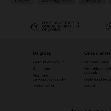
Geboorte
Toekomstige mama
Baby meisje
LEVERING, RETOUR EN
OMRUILING GRATIS IN
DE WINKEL
De groep
Onze dienst
Word lid van de club
De cadeaukaart
Kom bij ons
Het saldo van mi
cadeaukaart
Algemene
verkoopsvoorwaarden
Onderhoud textie
Product recall
Winkel
Algemene verkoopsvoorwaard