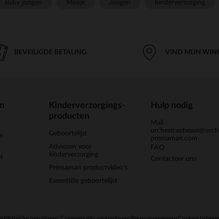
Baby jongen
Meisje
Jongen
Kinderverzorging
BEVEILIGDE BETALING
VIND MIJN WIN
en
Kinderverzorgings-
Hulp nodig
producten
Mail :
orchestraetvous@orch
Geboortelijst
jn
premaman.com
Adviezen voor
FAQ
kinderverzorging
l
Contacteer ons
Prémaman productvideo's
Essentiële geboortelijst
en
Wettelijke bepalingen
*Commerciële aanbiedingen
Persoonsgegevens
Cookies behere