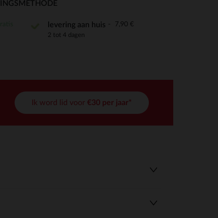
RINGSMETHODE
ratis
7,90 €
levering aan huis
2 tot 4 dagen
r wens aan te passen en te beheren, en zorgt ervoor dat aan de
Ik word lid voor
€30 per jaar*