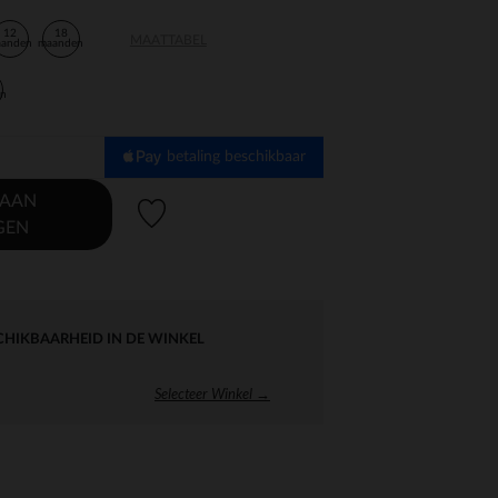
12
18
MAATTABEL
aanden
maanden
en
betaling beschikbaar
 AAN
Verlanglijstje.
GEN
CHIKBAARHEID IN DE WINKEL
Selecteer Winkel →