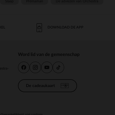
Slaap
Prémaman
De adviezen van Orchestra
KEL
DOWNLOAD DE APP
Word lid van de gemeenschap
estra-
De cadeaukaart
n
Toegankelijkheid: niet conform