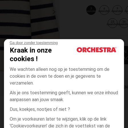
3
6
9
maanden
maanden
maanden
m
23
36
maanden
maand
Ga door zonder toestemming
Kraak in onze
TOEVOEGEN
cookies !
WINKELWA
We wachten alleen nog op je toestemming om de
cookies in de oven te doen en je gegevens te
verzamelen.
DIRECTE BES
Als je ons toestemming geeft, kunnen we onze inhoud
aanpassen aan jouw smaak.
Dus, koekjes, nootjes of niet ?
Om je voorkeuren later te wijzigen, klik op de link
'Cookievoorkeuren' die zich in de voettekst van de