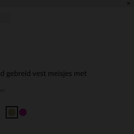
×
d gebreid vest meisjes met
03M