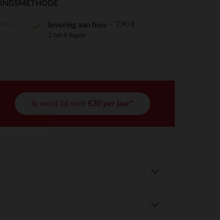
RINGSMETHODE
ratis
7,90 €
levering aan huis
2 tot 4 dagen
r wens aan te passen en te beheren, en zorgt ervoor dat aan de
Ik word lid voor
€30 per jaar*