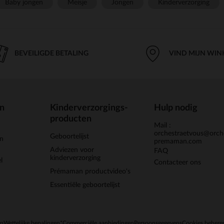
Baby jongen
Meisje
Jongen
Kinderverzorging
BEVEILIGDE BETALING
VIND MIJN WIN
en
Kinderverzorgings-
Hulp nodig
producten
Mail :
orchestraetvous@orch
Geboortelijst
jn
premaman.com
Adviezen voor
FAQ
kinderverzorging
l
Contacteer ons
Prémaman productvideo's
Essentiële geboortelijst
en
Wettelijke bepalingen
*Commerciële aanbiedingen
Persoonsgegevens
Cookies behere