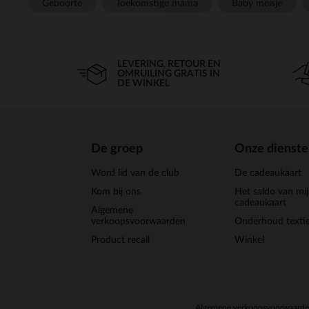
Geboorte
Toekomstige mama
Baby meisje
LEVERING, RETOUR EN
OMRUILING GRATIS IN
DE WINKEL
De groep
Onze dienst
Word lid van de club
De cadeaukaart
Kom bij ons
Het saldo van mi
cadeaukaart
Algemene
verkoopsvoorwaarden
Onderhoud textie
Product recall
Winkel
Algemene verkoopsvoorwaard