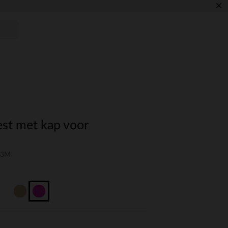
×
est met kap voor
03M