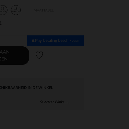
12
18
MAATTABEL
aanden
maanden
en
betaling beschikbaar
 AAN
Verlanglijstje.
GEN
CHIKBAARHEID IN DE WINKEL
Selecteer Winkel →