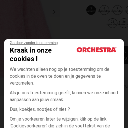
3
6
9
maanden
maanden
maanden
m
23
36
maanden
maand
Ga door zonder toestemming
Kraak in onze
TOEVOEGEN
cookies !
WINKELWA
We wachten alleen nog op je toestemming om de
cookies in de oven te doen en je gegevens te
verzamelen.
DIRECTE BES
Als je ons toestemming geeft, kunnen we onze inhoud
aanpassen aan jouw smaak.
Dus, koekjes, nootjes of niet ?
Om je voorkeuren later te wijzigen, klik op de link
'Cookievoorkeuren' die zich in de voettekst van de