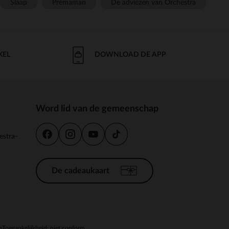
Slaap
Prémaman
De adviezen van Orchestra
KEL
DOWNLOAD DE APP
Word lid van de gemeenschap
estra-
De cadeaukaart
n
Toegankelijkheid: niet conform