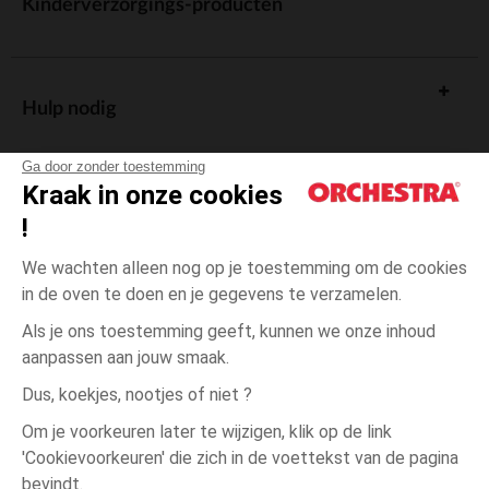
Kinderverzorgings-producten
Hulp nodig
Ga door zonder toestemming
Kraak in onze cookies
!
De cadeaukaart
We wachten alleen nog op je toestemming om de cookies
in de oven te doen en je gegevens te verzamelen.
Als je ons toestemming geeft, kunnen we onze inhoud
aanpassen aan jouw smaak.
Algemene verkoopsvoorwaarden
Dus, koekjes, nootjes of niet ?
Wettelijke bepalingen
*Commerciële aanbiedingen
Om je voorkeuren later te wijzigen, klik op de link
Persoonsgegevens
'Cookievoorkeuren' die zich in de voettekst van de pagina
12
Wit
Wit
maanden
Cookies beheren
bevindt.