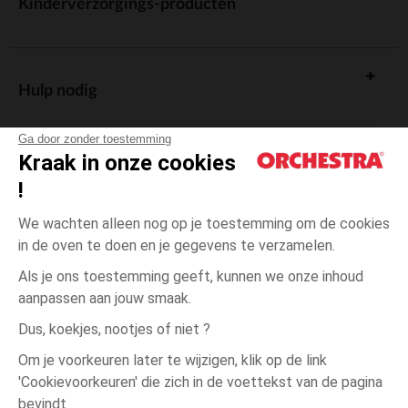
Kinderverzorgings-producten
Hulp nodig
Ga door zonder toestemming
Kraak in onze cookies
!
De cadeaukaart
We wachten alleen nog op je toestemming om de cookies
in de oven te doen en je gegevens te verzamelen.
Als je ons toestemming geeft, kunnen we onze inhoud
aanpassen aan jouw smaak.
Algemene verkoopsvoorwaarden
Dus, koekjes, nootjes of niet ?
Wettelijke bepalingen
*Commerciële aanbiedingen
Om je voorkeuren later te wijzigen, klik op de link
Persoonsgegevens
'Cookievoorkeuren' die zich in de voettekst van de pagina
23
Wit
Wit
maanden
Cookies beheren
bevindt.