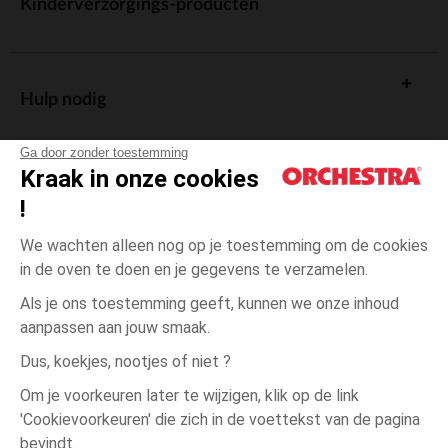
Kinderverzorgings-producten
Hulp nodig
Ga door zonder toestemming
Kraak in onze cookies
!
De cadeaukaart
We wachten alleen nog op je toestemming om de cookies
in de oven te doen en je gegevens te verzamelen.
Als je ons toestemming geeft, kunnen we onze inhoud
aanpassen aan jouw smaak.
Algemene verkoopsvoorwaarden
Dus, koekjes, nootjes of niet ?
Wettelijke bepalingen
*Commerciële aanbiedingen
Om je voorkeuren later te wijzigen, klik op de link
Persoonsgegevens
'Cookievoorkeuren' die zich in de voettekst van de pagina
3
Ecru
Ecru
maanden
Cookies beheren
bevindt.