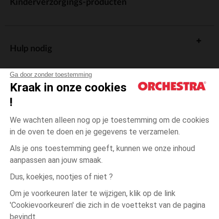
Kinderverzorgings-producten
Hulp nodig
Ga door zonder toestemming
Kraak in onze cookies
!
De cadeaukaart
We wachten alleen nog op je toestemming om de cookies
in de oven te doen en je gegevens te verzamelen.
Als je ons toestemming geeft, kunnen we onze inhoud
aanpassen aan jouw smaak.
Algemene verkoopsvoorwaarden
Dus, koekjes, nootjes of niet ?
Wettelijke bepalingen
*Commerciële aanbiedingen
Om je voorkeuren later te wijzigen, klik op de link
Persoonsgegevens
'Cookievoorkeuren' die zich in de voettekst van de pagina
17-
Zwart
Zwart
18
Cookies beheren
bevindt.