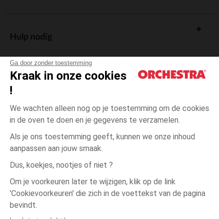
Hulp nodig
Ga door zonder toestemming
Kraak in onze cookies
!
De cadeaukaart
We wachten alleen nog op je toestemming om de cookies
in de oven te doen en je gegevens te verzamelen.
Als je ons toestemming geeft, kunnen we onze inhoud
aanpassen aan jouw smaak.
Algemene verkoopsvoorwaarden
Dus, koekjes, nootjes of niet ?
Wettelijke bepalingen
*Commerciële aanbiedingen
Om je voorkeuren later te wijzigen, klik op de link
Persoonsgegevens
'Cookievoorkeuren' die zich in de voettekst van de pagina
15-
Meerkleurig
Meerkleurig
16
Cookies beheren
bevindt.
Toegankelijkheid: niet conform