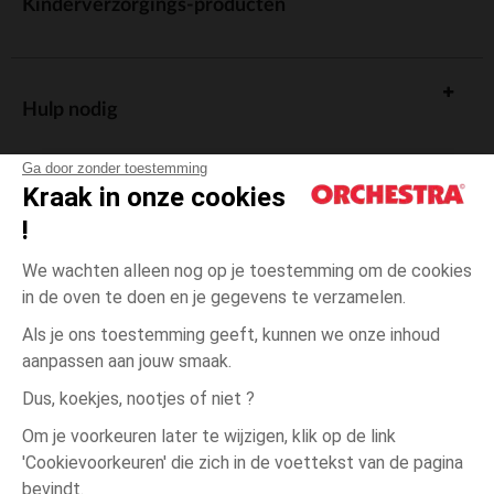
Kinderverzorgings-producten
Hulp nodig
Ga door zonder toestemming
Kraak in onze cookies
!
De cadeaukaart
We wachten alleen nog op je toestemming om de cookies
in de oven te doen en je gegevens te verzamelen.
Als je ons toestemming geeft, kunnen we onze inhoud
aanpassen aan jouw smaak.
Algemene verkoopsvoorwaarden
Dus, koekjes, nootjes of niet ?
Wettelijke bepalingen
*Commerciële aanbiedingen
Om je voorkeuren later te wijzigen, klik op de link
Persoonsgegevens
'Cookievoorkeuren' die zich in de voettekst van de pagina
15-
Wit
Wit
16
Cookies beheren
bevindt.