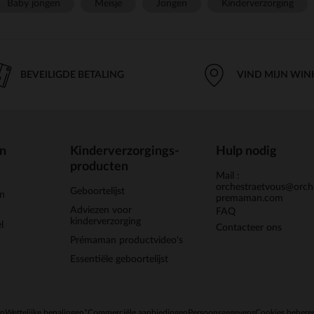
Baby jongen
Meisje
Jongen
Kinderverzorging
BEVEILIGDE BETALING
VIND MIJN WIN
en
Kinderverzorgings-
Hulp nodig
producten
Mail :
orchestraetvous@orch
Geboortelijst
jn
premaman.com
Adviezen voor
FAQ
kinderverzorging
l
Contacteer ons
Prémaman productvideo's
Essentiële geboortelijst
en
Wettelijke bepalingen
*Commerciële aanbiedingen
Persoonsgegevens
Cookies behere