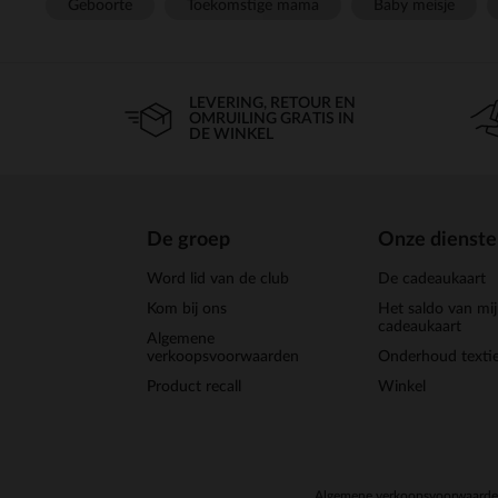
Geboorte
Toekomstige mama
Baby meisje
LEVERING, RETOUR EN
OMRUILING GRATIS IN
DE WINKEL
De groep
Onze dienst
Word lid van de club
De cadeaukaart
Kom bij ons
Het saldo van mi
cadeaukaart
Algemene
verkoopsvoorwaarden
Onderhoud textie
Product recall
Winkel
Algemene verkoopsvoorwaard