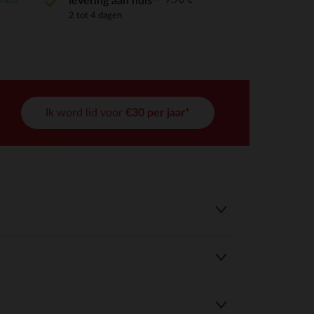
levering aan huis
2 tot 4 dagen
Ik word lid voor
€30 per jaar*
r wens aan te passen en te beheren, en zorgt ervoor dat aan de