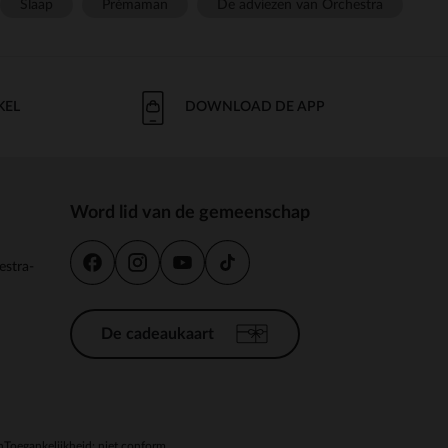
Slaap
Prémaman
De adviezen van Orchestra
KEL
DOWNLOAD DE APP
Word lid van de gemeenschap
estra-
De cadeaukaart
n
Toegankelijkheid: niet conform