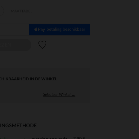
4
MAATTABEL
betaling beschikbaar
Verlanglijstje.
EZEN
CHIKBAARHEID IN DE WINKEL
Selecteer Winkel →
RINGSMETHODE
ratis
7,90 €