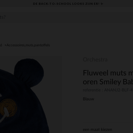
DE BACK-TO-SCHOOL LOOKS ZIJN ER! ✨
ed
Accessoires,muts,pantoffels
Orchestra
Fluweel muts m
oren Smiley Ba
referentie : ANANJ2-BLF-
Blauw
een maat kiezen