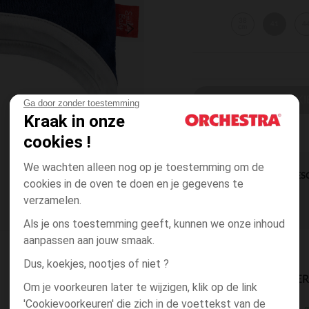
38
41
4
cm
EEN MAAT KI
Ga door zonder toestemming
Kraak in onze
cookies !
We wachten alleen nog op je toestemming om de
DIRECTE BES
cookies in de oven te doen en je gegevens te
verzamelen.
Als je ons toestemming geeft, kunnen we onze inhoud
aanpassen aan jouw smaak.
Dus, koekjes, nootjes of niet ?
BESCHIKBAARE LEVE
Om je voorkeuren later te wijzigen, klik op de link
'Cookievoorkeuren' die zich in de voettekst van de
g