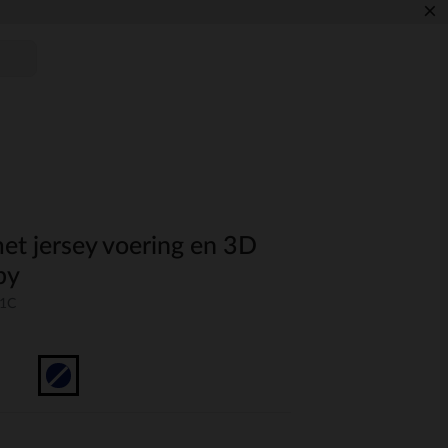
×
et jersey voering en 3D
by
41C