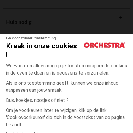
Hulp nodig
Ga door zonder toestemming
Kraak in onze cookies
!
De cadeaukaart
We wachten alleen nog op je toestemming om de cookies
in de oven te doen en je gegevens te verzamelen.
Als je ons toestemming geeft, kunnen we onze inhoud
aanpassen aan jouw smaak.
Algemene verkoopsvoorwaarden
Dus, koekjes, nootjes of niet ?
Wettelijke bepalingen
*Commerciële aanbiedingen
Om je voorkeuren later te wijzigen, klik op de link
Persoonsgegevens
'Cookievoorkeuren' die zich in de voettekst van de pagina
één
Groen
Groen
maat
Cookies beheren
bevindt.
Toegankelijkheid: niet conform