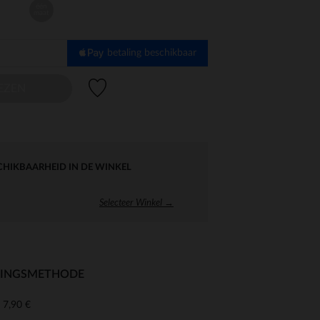
één
maat
betaling beschikbaar
Verlanglijstje.
EZEN
CHIKBAARHEID IN DE WINKEL
Selecteer Winkel →
RINGSMETHODE
7,90 €