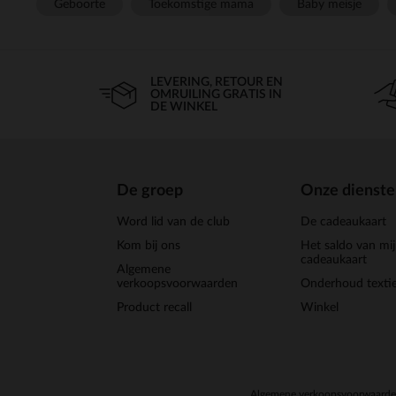
Geboorte
Toekomstige mama
Baby meisje
LEVERING, RETOUR EN
OMRUILING GRATIS IN
DE WINKEL
De groep
Onze dienst
Word lid van de club
De cadeaukaart
Kom bij ons
Het saldo van mi
cadeaukaart
Algemene
verkoopsvoorwaarden
Onderhoud textie
Product recall
Winkel
Algemene verkoopsvoorwaard