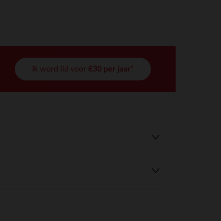
Ik word lid voor
€30 per jaar*
r wens aan te passen en te beheren, en zorgt ervoor dat aan de