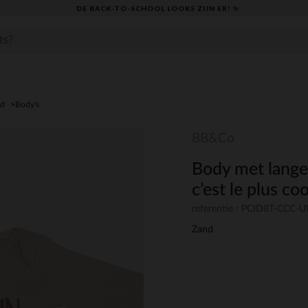
DE BACK-TO-SCHOOL LOOKS ZIJN ER! ✨
ed
Body's
BB&Co
Body met lange
c’est le plus co
referentie : PCID8T-CCC-
Zand