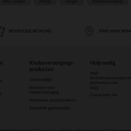
Baby jongen
Meisje
Jongen
Kinderverzorging
BEVEILIGDE BETALING
VIND MIJN WIN
en
Kinderverzorgings-
Hulp nodig
producten
Mail :
orchestraetvous@orch
Geboortelijst
jn
premaman.com
Adviezen voor
FAQ
kinderverzorging
l
Contacteer ons
Prémaman productvideo's
Essentiële geboortelijst
en
Wettelijke bepalingen
*Commerciële aanbiedingen
Persoonsgegevens
Cookies behere