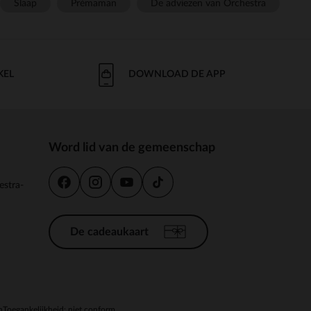
Slaap
Prémaman
De adviezen van Orchestra
KEL
DOWNLOAD DE APP
Word lid van de gemeenschap
estra-
De cadeaukaart
n
Toegankelijkheid: niet conform