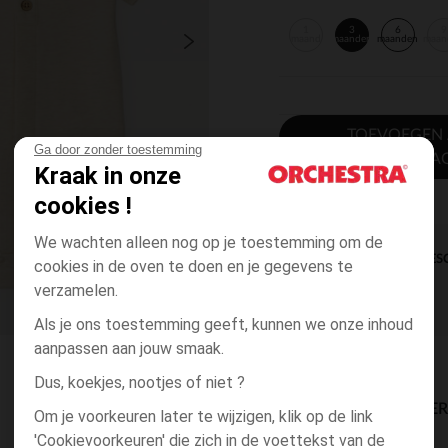
1
3
6
9
maand
maanden
maanden
maan
TOEVOEGEN
Ga door zonder toestemming
WINKELWA
Kraak in onze
cookies !
We wachten alleen nog op je toestemming om de
DIRECTE BES
cookies in de oven te doen en je gegevens te
verzamelen.
Als je ons toestemming geeft, kunnen we onze inhoud
aanpassen aan jouw smaak.
Dus, koekjes, nootjes of niet ?
BESCHIKBAARE LEVE
Om je voorkeuren later te wijzigen, klik op de link
'Cookievoorkeuren' die zich in de voettekst van de