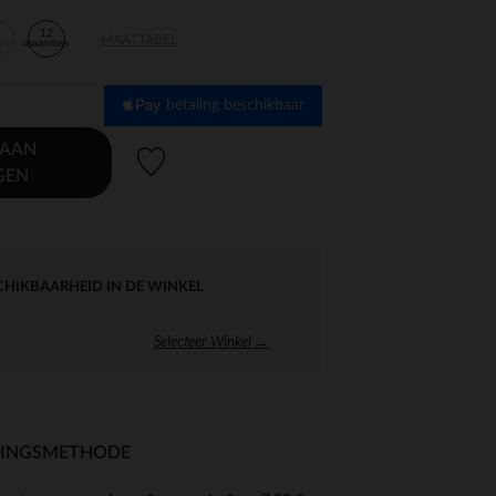
12
MAATTABEL
den
maanden
betaling beschikbaar
 AAN
Verlanglijstje.
GEN
CHIKBAARHEID IN DE WINKEL
Selecteer Winkel →
RINGSMETHODE