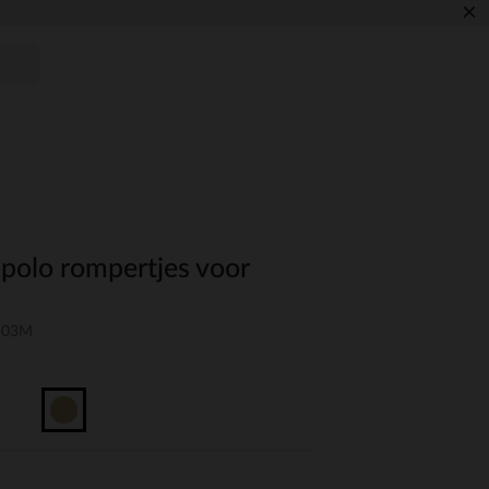
×
 polo rompertjes voor
R-03M