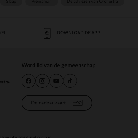
Slaap
Prémaman
De adviezen van Orchestra
KEL
DOWNLOAD DE APP
Word lid van de gemeenschap
estra-
De cadeaukaart
n
Toegankelijkheid: niet conform