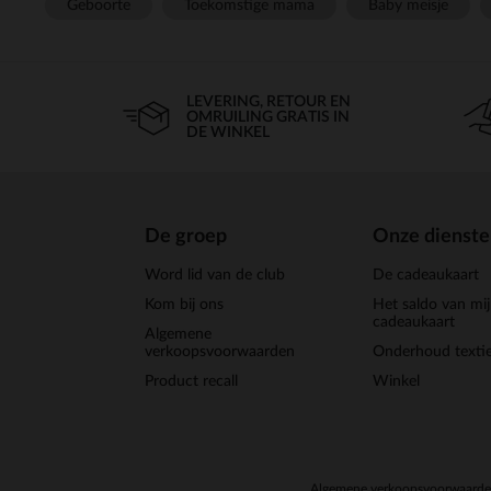
Geboorte
Toekomstige mama
Baby meisje
LEVERING, RETOUR EN
OMRUILING GRATIS IN
DE WINKEL
De groep
Onze dienst
Word lid van de club
De cadeaukaart
Kom bij ons
Het saldo van mi
cadeaukaart
Algemene
verkoopsvoorwaarden
Onderhoud textie
Product recall
Winkel
Algemene verkoopsvoorwaard