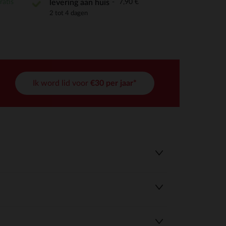
ratis
7,90 €
levering aan huis
2 tot 4 dagen
Ik word lid voor
€30 per jaar*
r wens aan te passen en te beheren, en zorgt ervoor dat aan de