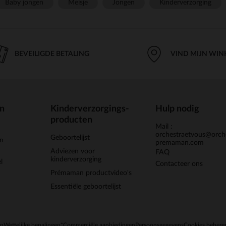
Baby jongen
Meisje
Jongen
Kinderverzorging
BEVEILIGDE BETALING
VIND MIJN WIN
en
Kinderverzorgings-
Hulp nodig
producten
Mail :
orchestraetvous@orch
Geboortelijst
jn
premaman.com
Adviezen voor
FAQ
kinderverzorging
l
Contacteer ons
Prémaman productvideo's
Essentiële geboortelijst
en
Wettelijke bepalingen
*Commerciële aanbiedingen
Persoonsgegevens
Cookies behere