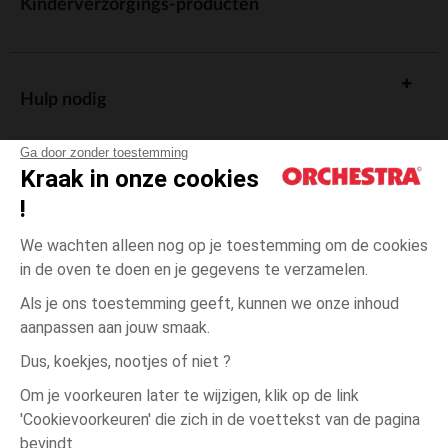
Kinderverzorgings-producten
Hulp nodig
Ga door zonder toestemming
Kraak in onze cookies
!
De cadeaukaart
We wachten alleen nog op je toestemming om de cookies
in de oven te doen en je gegevens te verzamelen.
Als je ons toestemming geeft, kunnen we onze inhoud
aanpassen aan jouw smaak.
Algemene verkoopsvoorwaarden
Dus, koekjes, nootjes of niet ?
Wettelijke bepalingen
*Commerciële aanbiedingen
Om je voorkeuren later te wijzigen, klik op de link
Persoonsgegevens
'Cookievoorkeuren' die zich in de voettekst van de pagina
1
Ecru
Ecru
maand
Cookies beheren
bevindt.