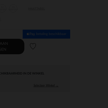
12
18
MAATTABEL
aanden
maanden
en
betaling beschikbaar
 AAN
Verlanglijstje.
GEN
CHIKBAARHEID IN DE WINKEL
Selecteer Winkel →