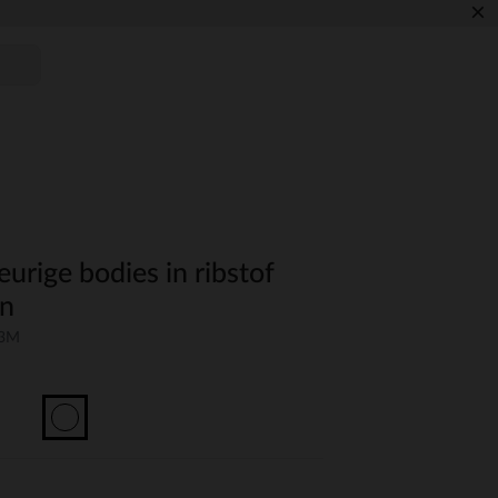
×
eurige bodies in ribstof
en
03M