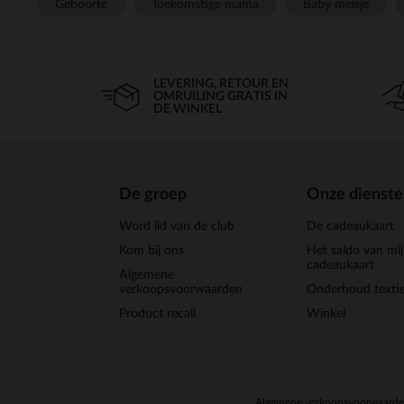
Geboorte
Toekomstige mama
Baby meisje
LEVERING, RETOUR EN
OMRUILING GRATIS IN
DE WINKEL
De groep
Onze dienst
Word lid van de club
De cadeaukaart
Kom bij ons
Het saldo van mi
cadeaukaart
Algemene
verkoopsvoorwaarden
Onderhoud textie
Product recall
Winkel
Algemene verkoopsvoorwaard