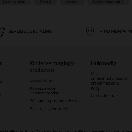
Baby jongen
Meisje
Jongen
Kinderverzorging
BEVEILIGDE BETALING
VIND MIJN WIN
en
Kinderverzorgings-
Hulp nodig
producten
Mail :
orchestraetvous@orch
Geboortelijst
jn
premaman.com
Adviezen voor
FAQ
kinderverzorging
l
Contacteer ons
Prémaman productvideo's
Essentiële geboortelijst
en
Wettelijke bepalingen
*Commerciële aanbiedingen
Persoonsgegevens
Cookies behere