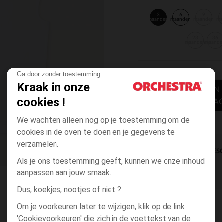
3
6
9
maanden
maanden
maanden
m
23
36
maanden
maand
Ga door zonder toestemming
Kraak in onze
TOEVOEGEN
cookies !
WINKELWA
We wachten alleen nog op je toestemming om de
cookies in de oven te doen en je gegevens te
verzamelen.
DIRECTE BES
Als je ons toestemming geeft, kunnen we onze inhoud
aanpassen aan jouw smaak.
Dus, koekjes, nootjes of niet ?
Om je voorkeuren later te wijzigen, klik op de link
'Cookievoorkeuren' die zich in de voettekst van de