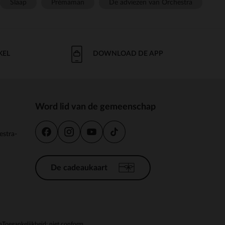
Slaap
Prémaman
De adviezen van Orchestra
KEL
DOWNLOAD DE APP
Word lid van de gemeenschap
estra-
De cadeaukaart
n
Toegankelijkheid: niet conform