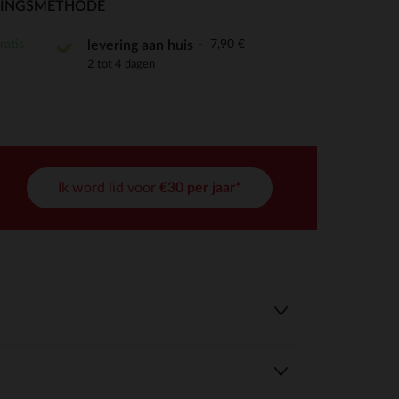
RINGSMETHODE
ratis
7,90 €
levering aan huis
2 tot 4 dagen
r wens aan te passen en te beheren, en zorgt ervoor dat aan de
Ik word lid voor
€30 per jaar*