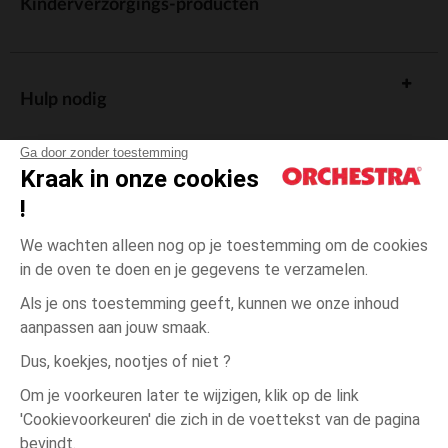
Kinderverzorgings-producten
Hulp nodig
Ga door zonder toestemming
Kraak in onze cookies
!
De cadeaukaart
We wachten alleen nog op je toestemming om de cookies
in de oven te doen en je gegevens te verzamelen.
Als je ons toestemming geeft, kunnen we onze inhoud
aanpassen aan jouw smaak.
Algemene verkoopsvoorwaarden
Dus, koekjes, nootjes of niet ?
Wettelijke bepalingen
*Commerciële aanbiedingen
Om je voorkeuren later te wijzigen, klik op de link
Persoonsgegevens
'Cookievoorkeuren' die zich in de voettekst van de pagina
3
Ecru
Ecru
maanden
Cookies beheren
bevindt.