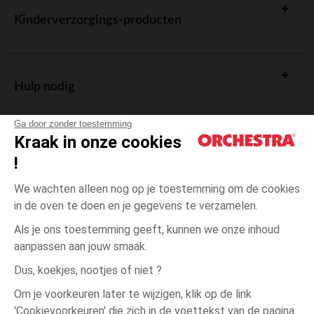
Kinderverzorgings-producten
Hulp nodig
Ga door zonder toestemming
Kraak in onze cookies
!
De cadeaukaart
We wachten alleen nog op je toestemming om de cookies
in de oven te doen en je gegevens te verzamelen.
Als je ons toestemming geeft, kunnen we onze inhoud
aanpassen aan jouw smaak.
Algemene verkoopsvoorwaarden
Dus, koekjes, nootjes of niet ?
Wettelijke bepalingen
*Commerciële aanbiedingen
Om je voorkeuren later te wijzigen, klik op de link
Persoonsgegevens
'Cookievoorkeuren' die zich in de voettekst van de pagina
1