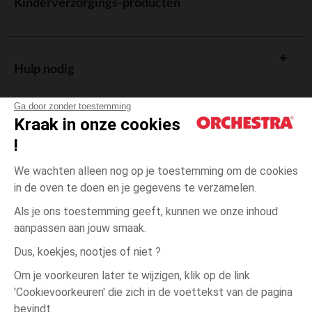
Kinderverzorgings-producten
Hulp nodig
Ga door zonder toestemming
Kraak in onze cookies
!
De cadeaukaart
We wachten alleen nog op je toestemming om de cookies
in de oven te doen en je gegevens te verzamelen.
Als je ons toestemming geeft, kunnen we onze inhoud
aanpassen aan jouw smaak.
Algemene verkoopsvoorwaarden
Dus, koekjes, nootjes of niet ?
Wettelijke bepalingen
*Commerciële aanbiedingen
Om je voorkeuren later te wijzigen, klik op de link
Persoonsgegevens
'Cookievoorkeuren' die zich in de voettekst van de pagina
23
Roze
Roze
maanden
Cookies beheren
bevindt.