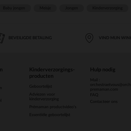
Baby jongen
Meisje
Jongen
Kinderverzorging
BEVEILIGDE BETALING
VIND MIJN WIN
en
Kinderverzorgings-
Hulp nodig
producten
Mail :
orchestraetvous@orch
Geboortelijst
jn
premaman.com
Adviezen voor
FAQ
kinderverzorging
l
Contacteer ons
Prémaman productvideo's
Essentiële geboortelijst