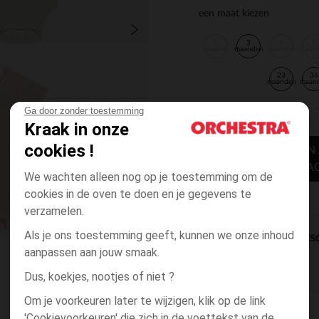
een maat kiezen
1
3
6
9
maand
maanden
maanden
maan
23
36
maanden
maan
Ga door zonder toestemming
Kraak in onze
cookies !
TOEVOEGEN
WINKELWA
We wachten alleen nog op je toestemming om de
cookies in de oven te doen en je gegevens te
verzamelen.
Als je ons toestemming geeft, kunnen we onze inhoud
DIRECTE BES
aanpassen aan jouw smaak.
Dus, koekjes, nootjes of niet ?
Om je voorkeuren later te wijzigen, klik op de link
'Cookievoorkeuren' die zich in de voettekst van de