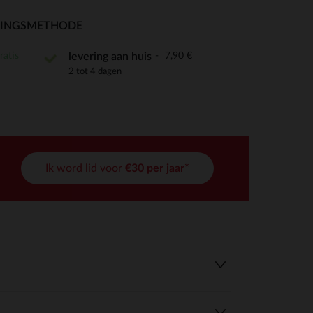
RINGSMETHODE
ratis
7,90 €
levering aan huis
2 tot 4 dagen
r wens aan te passen en te beheren, en zorgt ervoor dat aan de
Ik word lid voor
€30 per jaar*