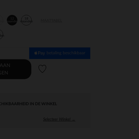
12
18
MAATTABEL
den
maanden
maanden
den
betaling beschikbaar
 AAN
Verlanglijstje.
GEN
CHIKBAARHEID IN DE WINKEL
Selecteer Winkel →