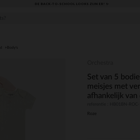
DE BACK-TO-SCHOOL LOOKS ZIJN ER! ✨
ed
Body's
Orchestra
Set van 5 bodi
meisjes met ve
afhankelijk van 
referentie : HB01BN-ROC
Roze