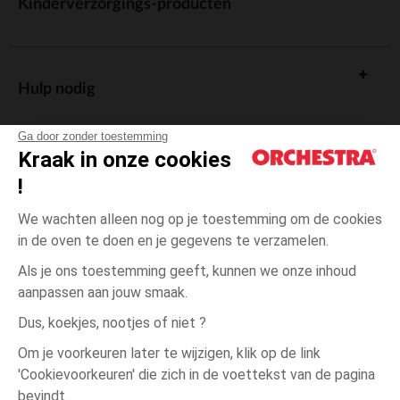
Kinderverzorgings-producten
Hulp nodig
Ga door zonder toestemming
Kraak in onze cookies
!
De cadeaukaart
We wachten alleen nog op je toestemming om de cookies
in de oven te doen en je gegevens te verzamelen.
Als je ons toestemming geeft, kunnen we onze inhoud
aanpassen aan jouw smaak.
Algemene verkoopsvoorwaarden
Dus, koekjes, nootjes of niet ?
Wettelijke bepalingen
*Commerciële aanbiedingen
Om je voorkeuren later te wijzigen, klik op de link
Persoonsgegevens
'Cookievoorkeuren' die zich in de voettekst van de pagina
1
Ecru
Ecru
maand
Cookies beheren
bevindt.