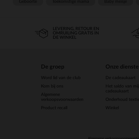
Geboorte
Toekomstige mama
Baby meisje
LEVERING, RETOUR EN
OMRUILING GRATIS IN
DE WINKEL
De groep
Onze dienst
Word lid van de club
De cadeaukaart
Kom bij ons
Het saldo van mi
cadeaukaart
Algemene
verkoopsvoorwaarden
Onderhoud textie
Product recall
Winkel
Algemene verkoopsvoorwaard