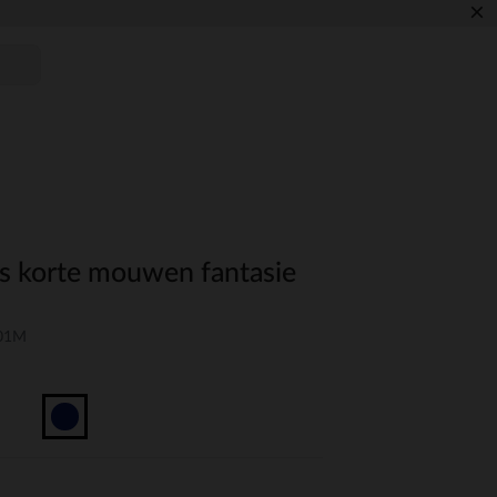
×
es korte mouwen fantasie
-01M