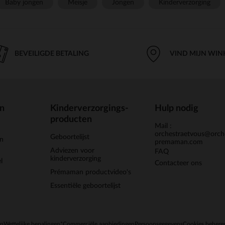
Baby jongen
Meisje
Jongen
Kinderverzorging
BEVEILIGDE BETALING
VIND MIJN WIN
en
Kinderverzorgings-
Hulp nodig
producten
Mail :
orchestraetvous@orch
Geboortelijst
jn
premaman.com
Adviezen voor
FAQ
kinderverzorging
l
Contacteer ons
Prémaman productvideo's
Essentiële geboortelijst
en
Wettelijke bepalingen
*Commerciële aanbiedingen
Persoonsgegevens
Cookies behere