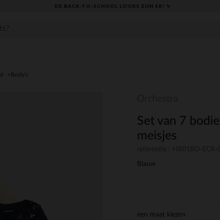
DE BACK-TO-SCHOOL LOOKS ZIJN ER! ✨
ed
Body's
Orchestra
Set van 7 bodi
meisjes
referentie : HB01BO-ECR
Blauw
een maat kiezen