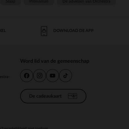
Slaap
Prémaman
De adviezen van Orchestra
KEL
DOWNLOAD DE APP
Word lid van de gemeenschap
estra-
De cadeaukaart
n
Toegankelijkheid: niet conform