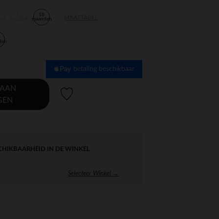
12
18
MAATTABEL
den
maanden
maanden
den
betaling beschikbaar
 AAN
Verlanglijstje.
GEN
CHIKBAARHEID IN DE WINKEL
Selecteer Winkel →