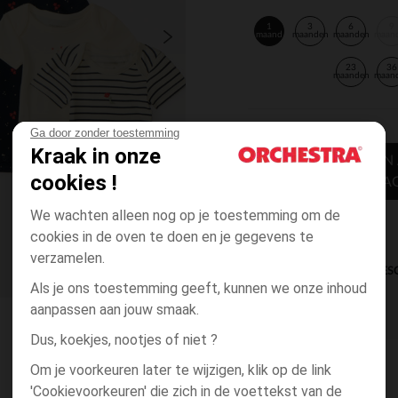
1
3
6
9
maand
maanden
maanden
maan
23
36
maanden
maan
Ga door zonder toestemming
Kraak in onze
TOEVOEGEN
cookies !
WINKELWA
We wachten alleen nog op je toestemming om de
cookies in de oven te doen en je gegevens te
verzamelen.
DIRECTE BES
Als je ons toestemming geeft, kunnen we onze inhoud
aanpassen aan jouw smaak.
Dus, koekjes, nootjes of niet ?
Om je voorkeuren later te wijzigen, klik op de link
'Cookievoorkeuren' die zich in de voettekst van de