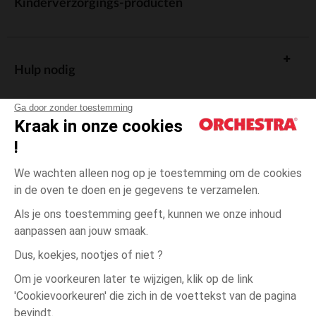
Kinderverzorgings-producten
Hulp nodig
Ga door zonder toestemming
Kraak in onze cookies
!
De cadeaukaart
We wachten alleen nog op je toestemming om de cookies
in de oven te doen en je gegevens te verzamelen.
Als je ons toestemming geeft, kunnen we onze inhoud
aanpassen aan jouw smaak.
Algemene verkoopsvoorwaarden
Dus, koekjes, nootjes of niet ?
Wettelijke bepalingen
*Commerciële aanbiedingen
Om je voorkeuren later te wijzigen, klik op de link
Persoonsgegevens
'Cookievoorkeuren' die zich in de voettekst van de pagina
3
Grijs
Grijs
maanden
Cookies beheren
bevindt.