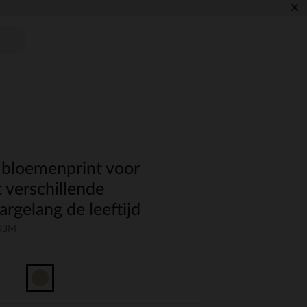
×
 bloemenprint voor
 verschillende
rgelang de leeftijd
-03M