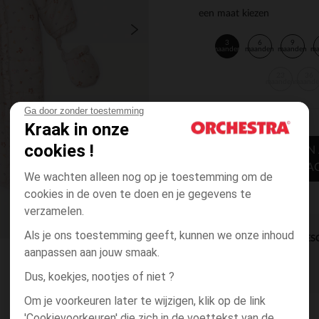
een maat kiezen
3
6
9
maanden
maanden
maanden
m
23
36
maanden
maand
Ga door zonder toestemming
Kraak in onze
cookies !
TOEVOEGEN
WINKELWA
We wachten alleen nog op je toestemming om de
cookies in de oven te doen en je gegevens te
verzamelen.
Als je ons toestemming geeft, kunnen we onze inhoud
DIRECTE BES
aanpassen aan jouw smaak.
Dus, koekjes, nootjes of niet ?
Om je voorkeuren later te wijzigen, klik op de link
'Cookievoorkeuren' die zich in de voettekst van de