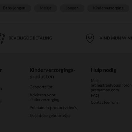
Baby jongen
Meisje
Jongen
Kinderverzorging
BEVEILIGDE BETALING
VIND MIJN WIN
en
Kinderverzorgings-
Hulp nodig
producten
Mail :
orchestraetvous@orch
Geboortelijst
jn
premaman.com
Adviezen voor
FAQ
kinderverzorging
l
Contacteer ons
Prémaman productvideo's
Essentiële geboortelijst