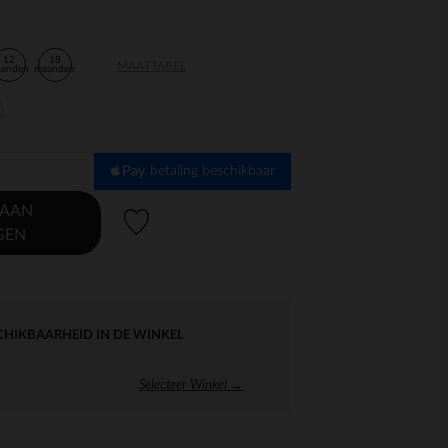
12
18
MAATTABEL
aanden
maanden
en
betaling beschikbaar
 AAN
Verlanglijstje.
GEN
CHIKBAARHEID IN DE WINKEL
Selecteer Winkel →