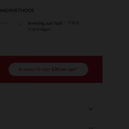
RINGSMETHODE
ratis
7,90 €
levering aan huis
2 tot 4 dagen
r wens aan te passen en te beheren, en zorgt ervoor dat aan de
Ik word lid voor
€30 per jaar*