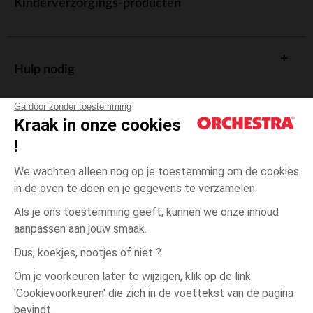
Kinderverzorgings-producten
Hulp nodig
Ga door zonder toestemming
Kraak in onze cookies
!
De cadeaukaart
We wachten alleen nog op je toestemming om de cookies
in de oven te doen en je gegevens te verzamelen.
Als je ons toestemming geeft, kunnen we onze inhoud
aanpassen aan jouw smaak.
Algemene verkoopsvoorwaarden
Dus, koekjes, nootjes of niet ?
Wettelijke bepalingen
*Commerciële aanbiedingen
Om je voorkeuren later te wijzigen, klik op de link
Persoonsgegevens
'Cookievoorkeuren' die zich in de voettekst van de pagina
1
Ecru
Ecru
maand
Cookies beheren
bevindt.