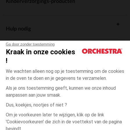
Kinderverzorgings-producten
Hulp nodig
Ga door zonder toestemming
Kraak in onze cookies
!
De cadeaukaart
We wachten alleen nog op je toestemming om de cookies
in de oven te doen en je gegevens te verzamelen.
Als je ons toestemming geeft, kunnen we onze inhoud
aanpassen aan jouw smaak.
Algemene verkoopsvoorwaarden
Dus, koekjes, nootjes of niet ?
Wettelijke bepalingen
*Commerciële aanbiedingen
Om je voorkeuren later te wijzigen, klik op de link
Persoonsgegevens
'Cookievoorkeuren' die zich in de voettekst van de pagina
1
Ecru
Ecru
maand
Cookies beheren
bevindt.