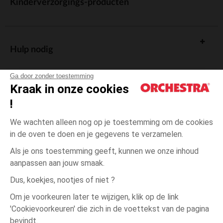
Kinderverzorgings-producten
Hulp nodig
Ga door zonder toestemming
Kraak in onze cookies
!
De cadeaukaart
We wachten alleen nog op je toestemming om de cookies
in de oven te doen en je gegevens te verzamelen.
Als je ons toestemming geeft, kunnen we onze inhoud
aanpassen aan jouw smaak.
Algemene verkoopsvoorwaarden
Dus, koekjes, nootjes of niet ?
Wettelijke bepalingen
*Commerciële aanbiedingen
Om je voorkeuren later te wijzigen, klik op de link
Persoonsgegevens
'Cookievoorkeuren' die zich in de voettekst van de pagina
1
Blauw
Blauw
maand
Cookies beheren
bevindt.