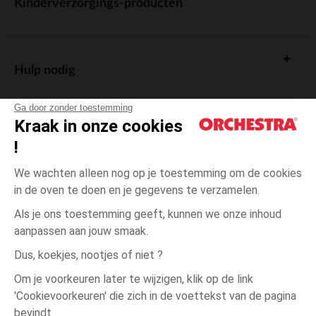
Kinderverzorgings-producten
Hulp nodig
Ga door zonder toestemming
Kraak in onze cookies
!
De cadeaukaart
We wachten alleen nog op je toestemming om de cookies
in de oven te doen en je gegevens te verzamelen.
Als je ons toestemming geeft, kunnen we onze inhoud
aanpassen aan jouw smaak.
Algemene verkoopsvoorwaarden
Dus, koekjes, nootjes of niet ?
Wettelijke bepalingen
*Commerciële aanbiedingen
Om je voorkeuren later te wijzigen, klik op de link
Persoonsgegevens
'Cookievoorkeuren' die zich in de voettekst van de pagina
3
Ecru
Ecru
maanden
Cookies beheren
bevindt.