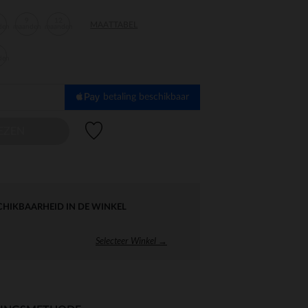
9
12
MAATTABEL
den
maanden
maanden
den
betaling beschikbaar
Verlanglijstje.
EZEN
CHIKBAARHEID IN DE WINKEL
Selecteer Winkel →