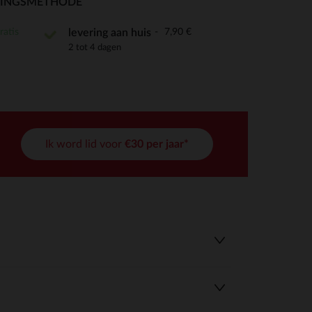
RINGSMETHODE
ratis
7,90 €
levering aan huis
2 tot 4 dagen
r wens aan te passen en te beheren, en zorgt ervoor dat aan de
Ik word lid voor
€30 per jaar*