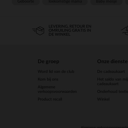
Geboorte
Toekomstige mama
Baby meisje
LEVERING, RETOUR EN
OMRUILING GRATIS IN
DE WINKEL
De groep
Onze dienst
Word lid van de club
De cadeaukaart
Kom bij ons
Het saldo van mi
cadeaukaart
Algemene
verkoopsvoorwaarden
Onderhoud textie
Product recall
Winkel
Algemene verkoopsvoorwaard