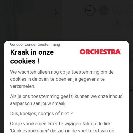
1
3
6
Geboorte
maand
maanden
maan
18
23
maanden
maan
Ga door zonder toestemming
Kraak in onze
EEN MAAT KI
cookies !
We wachten alleen nog op je toestemming om de
cookies in de oven te doen en je gegevens te
verzamelen.
DIRECTE BES
Als je ons toestemming geeft, kunnen we onze inhoud
aanpassen aan jouw smaak.
Dus, koekjes, nootjes of niet ?
Om je voorkeuren later te wijzigen, klik op de link
'Cookievoorkeuren' die zich in de voettekst van de