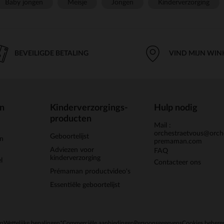
Baby jongen
Meisje
Jongen
Kinderverzorging
BEVEILIGDE BETALING
VIND MIJN WIN
en
Kinderverzorgings-
Hulp nodig
producten
Mail :
orchestraetvous@orch
Geboortelijst
jn
premaman.com
Adviezen voor
FAQ
kinderverzorging
l
Contacteer ons
Prémaman productvideo's
Essentiële geboortelijst
en
Wettelijke bepalingen
*Commerciële aanbiedingen
Persoonsgegevens
Cookies behere