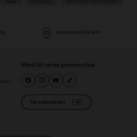
Slaap
Prémaman
De adviezen van Orchestra
KEL
DOWNLOAD DE APP
Word lid van de gemeenschap
estra-
De cadeaukaart
n
Toegankelijkheid: niet conform