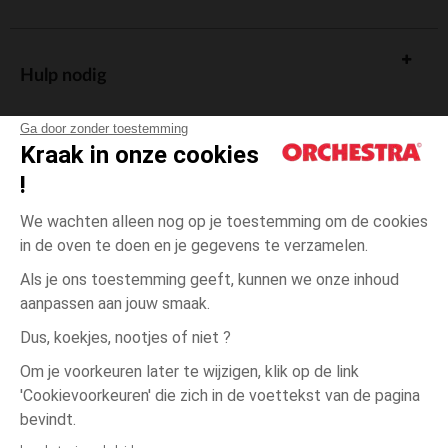
Hulp nodig
Ga door zonder toestemming
Kraak in onze cookies
!
De cadeaukaart
We wachten alleen nog op je toestemming om de cookies
in de oven te doen en je gegevens te verzamelen.
Als je ons toestemming geeft, kunnen we onze inhoud
aanpassen aan jouw smaak.
Algemene verkoopsvoorwaarden
Dus, koekjes, nootjes of niet ?
Wettelijke bepalingen
*Commerciële aanbiedingen
Om je voorkeuren later te wijzigen, klik op de link
Persoonsgegevens
'Cookievoorkeuren' die zich in de voettekst van de pagina
1
Blauw
Blauw
maand
Cookies beheren
bevindt.
Toegankelijkheid: niet conform