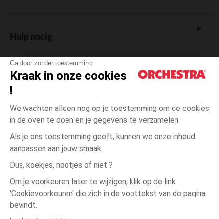
Hulp nodig
Ga door zonder toestemming
Kraak in onze cookies
!
De cadeaukaart
We wachten alleen nog op je toestemming om de cookies
in de oven te doen en je gegevens te verzamelen.
Als je ons toestemming geeft, kunnen we onze inhoud
aanpassen aan jouw smaak.
Algemene verkoopsvoorwaarden
Dus, koekjes, nootjes of niet ?
Wettelijke bepalingen
*Commerciële aanbiedingen
Om je voorkeuren later te wijzigen, klik op de link
Persoonsgegevens
'Cookievoorkeuren' die zich in de voettekst van de pagina
1
Ecru
Ecru
maand
Cookies beheren
bevindt.
Toegankelijkheid: niet conform