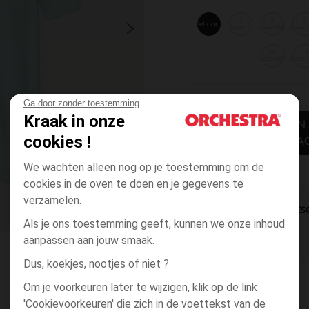
1
3
6
Geboorte
maand
maanden
maan
18
23
maanden
maan
Ga door zonder toestemming
Kraak in onze
TOEVOEGEN
cookies !
WINKELWA
We wachten alleen nog op je toestemming om de
cookies in de oven te doen en je gegevens te
verzamelen.
DIRECTE BES
Als je ons toestemming geeft, kunnen we onze inhoud
aanpassen aan jouw smaak.
Dus, koekjes, nootjes of niet ?
Om je voorkeuren later te wijzigen, klik op de link
'Cookievoorkeuren' die zich in de voettekst van de