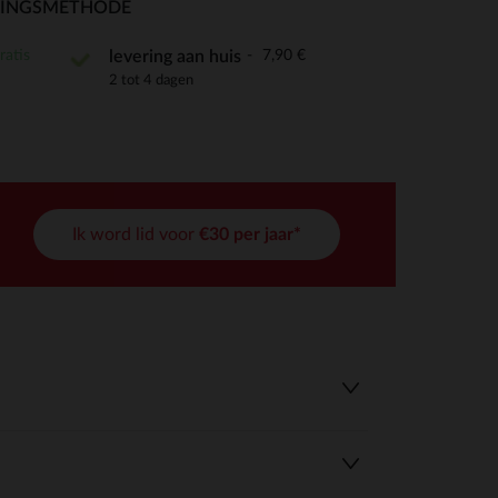
RINGSMETHODE
ratis
7,90 €
levering aan huis
2 tot 4 dagen
r wens aan te passen en te beheren, en zorgt ervoor dat aan de
Ik word lid voor
€30 per jaar*