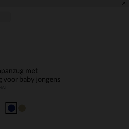
×
apanzug met
g voor baby jongens
NAI