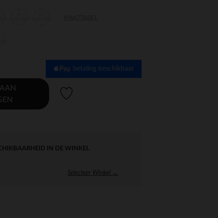
9
12
MAATTABEL
den
maanden
maanden
den
betaling beschikbaar
 AAN
Verlanglijstje.
GEN
CHIKBAARHEID IN DE WINKEL
Selecteer Winkel →