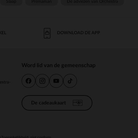
Slaap
Prémaman
De adviezen van Orchestra
KEL
DOWNLOAD DE APP
Word lid van de gemeenschap
estra-
De cadeaukaart
n
Toegankelijkheid: niet conform