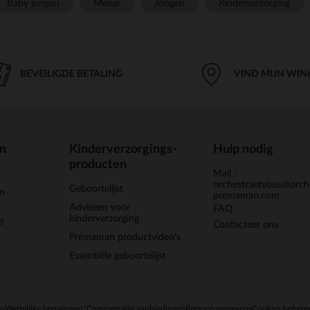
Baby jongen
Meisje
Jongen
Kinderverzorging
BEVEILIGDE BETALING
VIND MIJN WIN
en
Kinderverzorgings-
Hulp nodig
producten
Mail :
orchestraetvous@orch
Geboortelijst
jn
premaman.com
Adviezen voor
FAQ
kinderverzorging
l
Contacteer ons
Prémaman productvideo's
Essentiële geboortelijst
en
Wettelijke bepalingen
*Commerciële aanbiedingen
Persoonsgegevens
Cookies behere