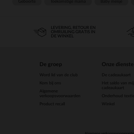
Geboorte
Toekomstige mama
Baby meisje
LEVERING, RETOUR EN
OMRUILING GRATIS IN
DE WINKEL
De groep
Onze dienst
Word lid van de club
De cadeaukaart
Kom bij ons
Het saldo van mi
cadeaukaart
Algemene
verkoopsvoorwaarden
Onderhoud textie
Product recall
Winkel
Algemene verkoopsvoorwaard