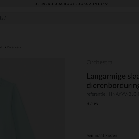
DE BACK-TO-SCHOOL LOOKS ZIJN ER! ✨
ed
Pyjama's
Orchestra
Langarmige sla
dierenbordurin
referentie : HNAYVV-BLC-
Blauw
een maat kiezen