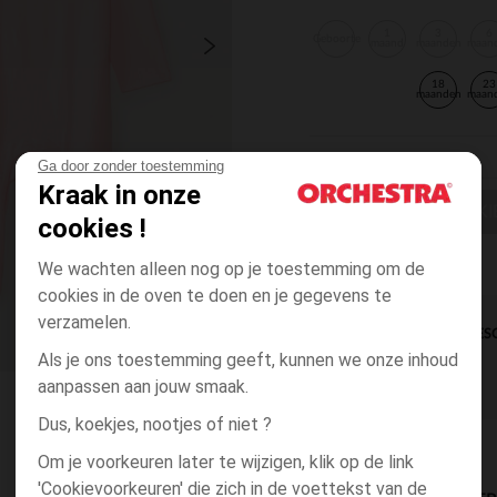
1
3
6
Geboorte
maand
maanden
maan
18
23
maanden
maan
Ga door zonder toestemming
Kraak in onze
EEN MAAT KI
cookies !
We wachten alleen nog op je toestemming om de
cookies in de oven te doen en je gegevens te
verzamelen.
DIRECTE BES
Als je ons toestemming geeft, kunnen we onze inhoud
aanpassen aan jouw smaak.
Dus, koekjes, nootjes of niet ?
Om je voorkeuren later te wijzigen, klik op de link
'Cookievoorkeuren' die zich in de voettekst van de