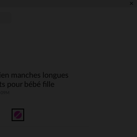
×
bien manches longues
s pour bébé fille
M-09M