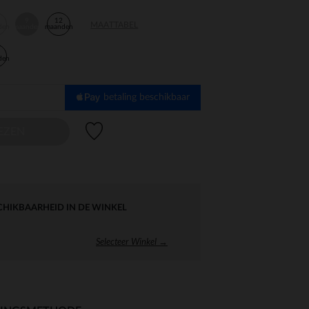
9
12
MAATTABEL
den
maanden
maanden
den
betaling beschikbaar
Verlanglijstje.
EZEN
CHIKBAARHEID IN DE WINKEL
Selecteer Winkel →