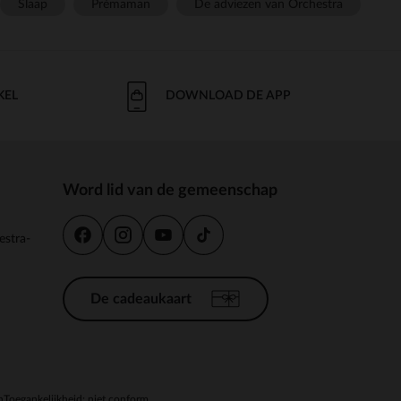
Slaap
Prémaman
De adviezen van Orchestra
KEL
DOWNLOAD DE APP
Word lid van de gemeenschap
estra-
De cadeaukaart
n
Toegankelijkheid: niet conform