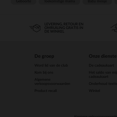
Geboorte
Toekomstige mama
Baby meisje
LEVERING, RETOUR EN
OMRUILING GRATIS IN
DE WINKEL
De groep
Onze dienst
Word lid van de club
De cadeaukaart
Kom bij ons
Het saldo van mi
cadeaukaart
Algemene
verkoopsvoorwaarden
Onderhoud textie
Product recall
Winkel
Algemene verkoopsvoorwaard