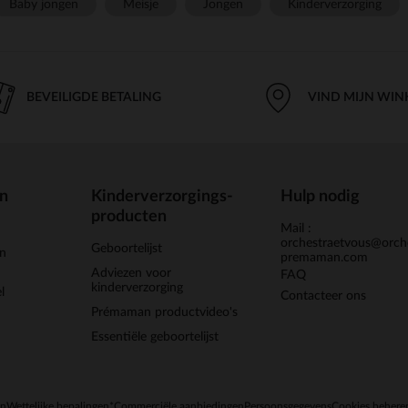
Baby jongen
Meisje
Jongen
Kinderverzorging
BEVEILIGDE BETALING
VIND MIJN WIN
en
Kinderverzorgings-
Hulp nodig
producten
Mail :
orchestraetvous@orch
Geboortelijst
jn
premaman.com
Adviezen voor
FAQ
kinderverzorging
l
Contacteer ons
Prémaman productvideo's
Essentiële geboortelijst
en
Wettelijke bepalingen
*Commerciële aanbiedingen
Persoonsgegevens
Cookies behere