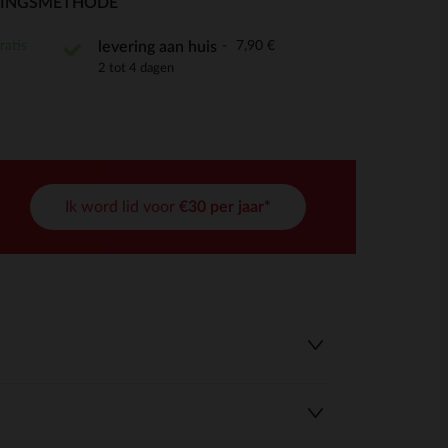
RINGSMETHODE
ratis
7,90 €
levering aan huis
2 tot 4 dagen
r wens aan te passen en te beheren, en zorgt ervoor dat aan de
Ik word lid voor
€30 per jaar*