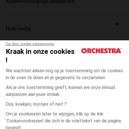
Kinderverzorgings-producten
Hulp nodig
Ga door zonder toestemming
Kraak in onze cookies
!
De cadeaukaart
We wachten alleen nog op je toestemming om de cookies
in de oven te doen en je gegevens te verzamelen.
Als je ons toestemming geeft, kunnen we onze inhoud
aanpassen aan jouw smaak.
Algemene verkoopsvoorwaarden
Dus, koekjes, nootjes of niet ?
Wettelijke bepalingen
*Commerciële aanbiedingen
Om je voorkeuren later te wijzigen, klik op de link
Persoonsgegevens
'Cookievoorkeuren' die zich in de voettekst van de pagina
Ecru
Ecru
Geboorte
Cookies beheren
bevindt.