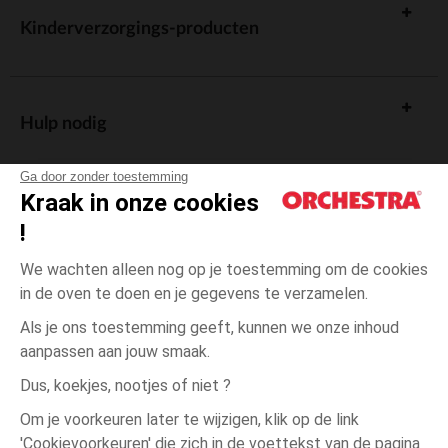
Kinderverzorgings-producten
Hulp nodig
Ga door zonder toestemming
Kraak in onze cookies
!
De cadeaukaart
We wachten alleen nog op je toestemming om de cookies
in de oven te doen en je gegevens te verzamelen.
Als je ons toestemming geeft, kunnen we onze inhoud
aanpassen aan jouw smaak.
Algemene verkoopsvoorwaarden
Dus, koekjes, nootjes of niet ?
Wettelijke bepalingen
*Commerciële aanbiedingen
Om je voorkeuren later te wijzigen, klik op de link
Persoonsgegevens
'Cookievoorkeuren' die zich in de voettekst van de pagina
3