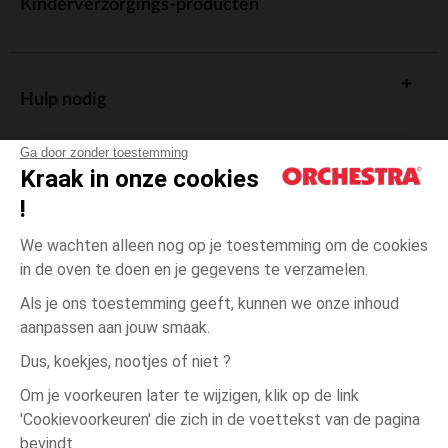
Kinderverzorgings-producten
Hulp nodig
Ga door zonder toestemming
Kraak in onze cookies
!
De cadeaukaart
We wachten alleen nog op je toestemming om de cookies
in de oven te doen en je gegevens te verzamelen.
Als je ons toestemming geeft, kunnen we onze inhoud
aanpassen aan jouw smaak.
Algemene verkoopsvoorwaarden
Dus, koekjes, nootjes of niet ?
Wettelijke bepalingen
*Commerciële aanbiedingen
Om je voorkeuren later te wijzigen, klik op de link
Persoonsgegevens
'Cookievoorkeuren' die zich in de voettekst van de pagina
Blauw
Blauw
Geboorte
Cookies beheren
bevindt.