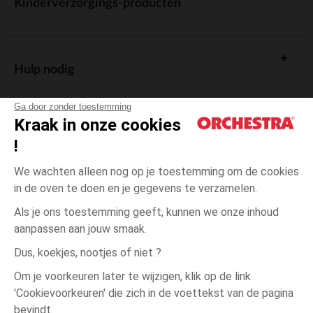
Kinderverzorgings-producten
Hulp nodig
Ga door zonder toestemming
Kraak in onze cookies
!
De cadeaukaart
We wachten alleen nog op je toestemming om de cookies
in de oven te doen en je gegevens te verzamelen.
Als je ons toestemming geeft, kunnen we onze inhoud
aanpassen aan jouw smaak.
Algemene verkoopsvoorwaarden
Dus, koekjes, nootjes of niet ?
Wettelijke bepalingen
*Commerciële aanbiedingen
Om je voorkeuren later te wijzigen, klik op de link
Persoonsgegevens
'Cookievoorkeuren' die zich in de voettekst van de pagina
18
Ecru
Ecru
maanden
Cookies beheren
bevindt.