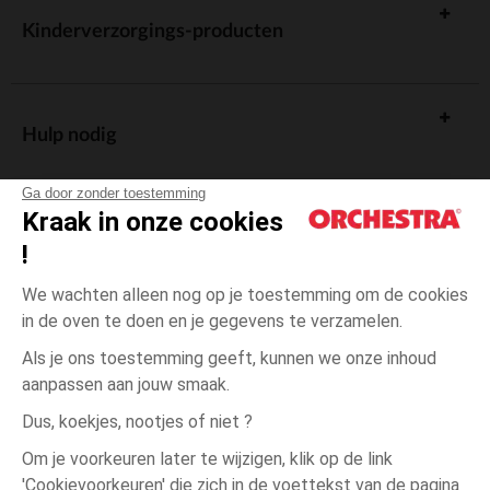
Kinderverzorgings-producten
Hulp nodig
Ga door zonder toestemming
Kraak in onze cookies
!
De cadeaukaart
We wachten alleen nog op je toestemming om de cookies
in de oven te doen en je gegevens te verzamelen.
Als je ons toestemming geeft, kunnen we onze inhoud
aanpassen aan jouw smaak.
Algemene verkoopsvoorwaarden
Dus, koekjes, nootjes of niet ?
Wettelijke bepalingen
*Commerciële aanbiedingen
Om je voorkeuren later te wijzigen, klik op de link
Persoonsgegevens
'Cookievoorkeuren' die zich in de voettekst van de pagina