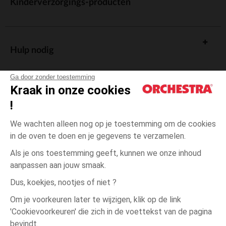
Kinderverzorgings-producten
Hulp nodig
Ga door zonder toestemming
Kraak in onze cookies
!
De cadeaukaart
We wachten alleen nog op je toestemming om de cookies
in de oven te doen en je gegevens te verzamelen.
Als je ons toestemming geeft, kunnen we onze inhoud
aanpassen aan jouw smaak.
Algemene verkoopsvoorwaarden
Dus, koekjes, nootjes of niet ?
Wettelijke bepalingen
*Commerciële aanbiedingen
Om je voorkeuren later te wijzigen, klik op de link
Persoonsgegevens
'Cookievoorkeuren' die zich in de voettekst van de pagina
3
Roze
Roze
maanden
Cookies beheren
bevindt.