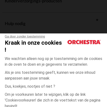
Kinderverzorgings-producten
Hulp nodig
Ga door zonder toestemming
Kraak in onze cookies
!
De cadeaukaart
We wachten alleen nog op je toestemming om de cookies
in de oven te doen en je gegevens te verzamelen.
Als je ons toestemming geeft, kunnen we onze inhoud
aanpassen aan jouw smaak.
Algemene verkoopsvoorwaarden
Dus, koekjes, nootjes of niet ?
Wettelijke bepalingen
*Commerciële aanbiedingen
Om je voorkeuren later te wijzigen, klik op de link
Persoonsgegevens
'Cookievoorkeuren' die zich in de voettekst van de pagina
12
Groen
Groen
maanden
Cookies beheren
bevindt.