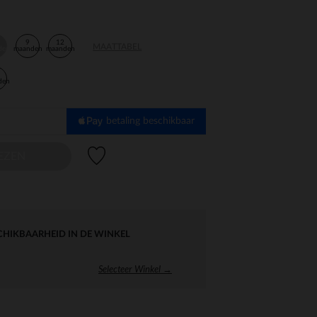
9
12
MAATTABEL
den
maanden
maanden
den
betaling beschikbaar
Verlanglijstje.
EZEN
CHIKBAARHEID IN DE WINKEL
Selecteer Winkel →