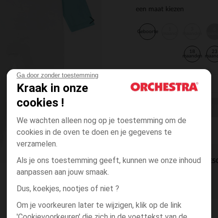
een maat kiezen
1
3
6
Geboorte
maand
maanden
maan
18
23
maanden
maan
Ga door zonder toestemming
Kraak in onze
cookies !
EEN MAAT KI
We wachten alleen nog op je toestemming om de
cookies in de oven te doen en je gegevens te
verzamelen.
Als je ons toestemming geeft, kunnen we onze inhoud
DIRECTE BES
aanpassen aan jouw smaak.
Dus, koekjes, nootjes of niet ?
Om je voorkeuren later te wijzigen, klik op de link
'Cookievoorkeuren' die zich in de voettekst van de