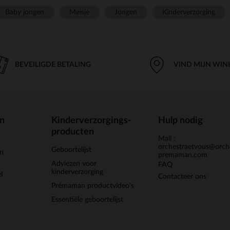
Baby jongen
Meisje
Jongen
Kinderverzorging
BEVEILIGDE BETALING
VIND MIJN WIN
en
Kinderverzorgings-
Hulp nodig
producten
Mail :
orchestraetvous@orch
Geboortelijst
jn
premaman.com
Adviezen voor
FAQ
kinderverzorging
l
Contacteer ons
Prémaman productvideo's
Essentiële geboortelijst