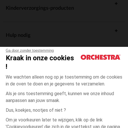
Kinderverzorgings-producten
Hulp nodig
Ga door zonder toestemming
Kraak in onze cookies
!
De cadeaukaart
We wachten alleen nog op je toestemming om de cookies
in de oven te doen en je gegevens te verzamelen.
Als je ons toestemming geeft, kunnen we onze inhoud
aanpassen aan jouw smaak.
Algemene verkoopsvoorwaarden
Dus, koekjes, nootjes of niet ?
Wettelijke bepalingen
*Commerciële aanbiedingen
Om je voorkeuren later te wijzigen, klik op de link
Persoonsgegevens
'Cookievoorkeuren' die zich in de voettekst van de pagina
18