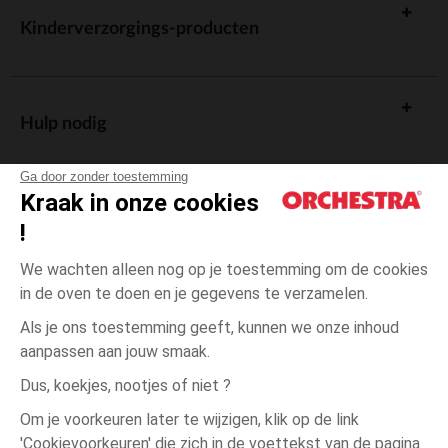
Kinderverzorgings-producten
Hulp nodig
Ga door zonder toestemming
Kraak in onze cookies
!
De cadeaukaart
We wachten alleen nog op je toestemming om de cookies
in de oven te doen en je gegevens te verzamelen.
Als je ons toestemming geeft, kunnen we onze inhoud
aanpassen aan jouw smaak.
Algemene verkoopsvoorwaarden
Dus, koekjes, nootjes of niet ?
Wettelijke bepalingen
*Commerciële aanbiedingen
Om je voorkeuren later te wijzigen, klik op de link
Persoonsgegevens
'Cookievoorkeuren' die zich in de voettekst van de pagina
1