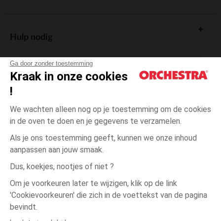
Hulp nodig
Ga door zonder toestemming
Kraak in onze cookies
!
De cadeaukaart
We wachten alleen nog op je toestemming om de cookies
in de oven te doen en je gegevens te verzamelen.
Als je ons toestemming geeft, kunnen we onze inhoud
aanpassen aan jouw smaak.
Algemene verkoopsvoorwaarden
Dus, koekjes, nootjes of niet ?
Wettelijke bepalingen
*Commerciële aanbiedingen
Om je voorkeuren later te wijzigen, klik op de link
Persoonsgegevens
'Cookievoorkeuren' die zich in de voettekst van de pagina
6
Ecru
Ecru
maanden
Cookies beheren
bevindt.
Toegankelijkheid: niet conform