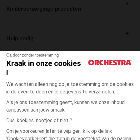
Kinderverzorgings-producten
Hulp nodig
Ga door zonder toestemming
Kraak in onze cookies
!
De cadeaukaart
We wachten alleen nog op je toestemming om de cookies
in de oven te doen en je gegevens te verzamelen.
Als je ons toestemming geeft, kunnen we onze inhoud
aanpassen aan jouw smaak.
Algemene verkoopsvoorwaarden
Dus, koekjes, nootjes of niet ?
Wettelijke bepalingen
*Commerciële aanbiedingen
Om je voorkeuren later te wijzigen, klik op de link
Persoonsgegevens
'Cookievoorkeuren' die zich in de voettekst van de pagina
12