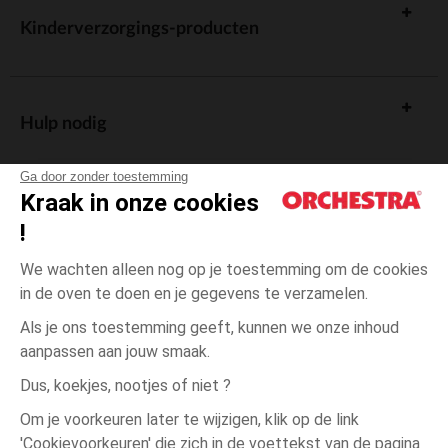
Kinderverzorgings-producten
Hulp nodig
Ga door zonder toestemming
Kraak in onze cookies
!
De cadeaukaart
We wachten alleen nog op je toestemming om de cookies
in de oven te doen en je gegevens te verzamelen.
Als je ons toestemming geeft, kunnen we onze inhoud
aanpassen aan jouw smaak.
Algemene verkoopsvoorwaarden
Dus, koekjes, nootjes of niet ?
Wettelijke bepalingen
*Commerciële aanbiedingen
Om je voorkeuren later te wijzigen, klik op de link
Persoonsgegevens
'Cookievoorkeuren' die zich in de voettekst van de pagina