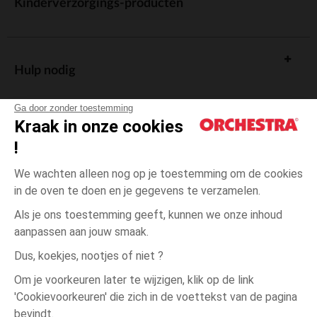
Kinderverzorgings-producten
Hulp nodig
Ga door zonder toestemming
Kraak in onze cookies
!
De cadeaukaart
We wachten alleen nog op je toestemming om de cookies
in de oven te doen en je gegevens te verzamelen.
Als je ons toestemming geeft, kunnen we onze inhoud
aanpassen aan jouw smaak.
Algemene verkoopsvoorwaarden
Dus, koekjes, nootjes of niet ?
Wettelijke bepalingen
*Commerciële aanbiedingen
Om je voorkeuren later te wijzigen, klik op de link
Persoonsgegevens
'Cookievoorkeuren' die zich in de voettekst van de pagina
3
Wit
Wit
maanden
Cookies beheren
bevindt.