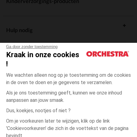
Kinderverzorgings-producten
Hulp nodig
Ga door zonder toestemming
Kraak in onze cookies
!
De cadeaukaart
We wachten alleen nog op je toestemming om de cookies
in de oven te doen en je gegevens te verzamelen.
Als je ons toestemming geeft, kunnen we onze inhoud
aanpassen aan jouw smaak.
Algemene verkoopsvoorwaarden
Dus, koekjes, nootjes of niet ?
Wettelijke bepalingen
*Commerciële aanbiedingen
Om je voorkeuren later te wijzigen, klik op de link
Persoonsgegevens
'Cookievoorkeuren' die zich in de voettekst van de pagina
3
Groen
Groen
maanden
Cookies beheren
bevindt.