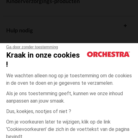
Kinderverzorgings-producten
Hulp nodig
Ga door zonder toestemming
Kraak in onze cookies
!
De cadeaukaart
We wachten alleen nog op je toestemming om de cookies
in de oven te doen en je gegevens te verzamelen.
Als je ons toestemming geeft, kunnen we onze inhoud
aanpassen aan jouw smaak.
Algemene verkoopsvoorwaarden
Dus, koekjes, nootjes of niet ?
Wettelijke bepalingen
*Commerciële aanbiedingen
Om je voorkeuren later te wijzigen, klik op de link
Persoonsgegevens
'Cookievoorkeuren' die zich in de voettekst van de pagina
3
Blauw
Blauw
maanden
Cookies beheren
bevindt.