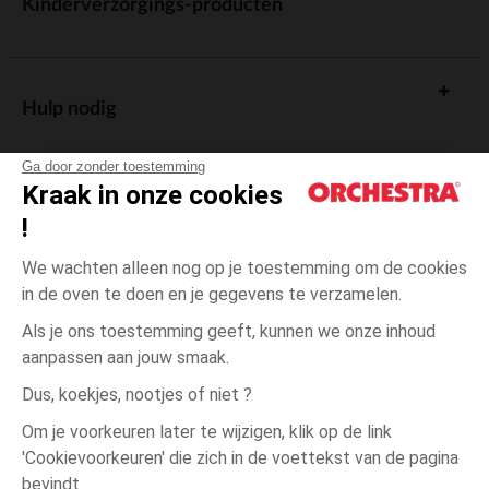
Kinderverzorgings-producten
Hulp nodig
Ga door zonder toestemming
Kraak in onze cookies
!
De cadeaukaart
We wachten alleen nog op je toestemming om de cookies
in de oven te doen en je gegevens te verzamelen.
Als je ons toestemming geeft, kunnen we onze inhoud
aanpassen aan jouw smaak.
Algemene verkoopsvoorwaarden
Dus, koekjes, nootjes of niet ?
Wettelijke bepalingen
*Commerciële aanbiedingen
Om je voorkeuren later te wijzigen, klik op de link
Persoonsgegevens
'Cookievoorkeuren' die zich in de voettekst van de pagina
3
Roze
Roze
maanden
Cookies beheren
bevindt.